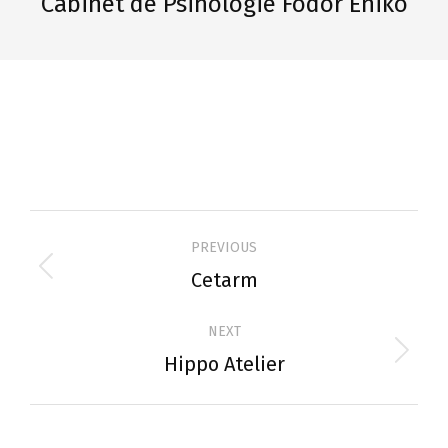
Cabinet de Psihologie Fodor Eniko
Project
PREVIOUS
navigation
Cetarm
Previous
project:
NEXT
Hippo Atelier
Next
project: