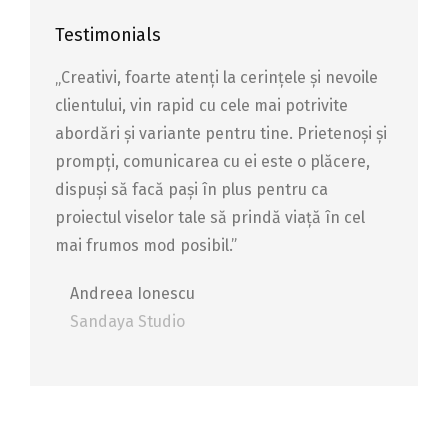
Testimonials
le
„Creativi, foarte atenți la cerințele și nevoile
Profesi
l site-
clientului, vin rapid cu cele mai potrivite
clientu
activ
abordări și variante pentru tine. Prietenoși și
ului și 
nca
prompți, comunicarea cu ei este o plăcere,
site-ul
dispuși să facă pași în plus pentru ca
depusă
proiectul viselor tale să prindă viață în cel
Stef
mai frumos mod posibil.”
Ada E
Andreea Ionescu
Sandaya Studio