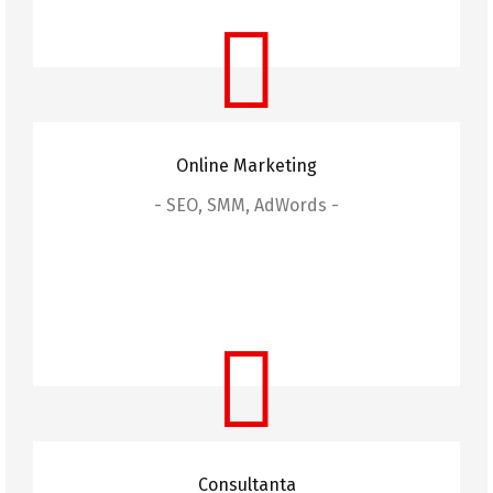
Online Marketing
- SEO, SMM, AdWords -
Online Marketing
Oferim servicii complete de marketing online,
inclusiv SEO, social media marketing și campanii
AdWords pentru a vă crește vizibilitatea online.
Consultanta