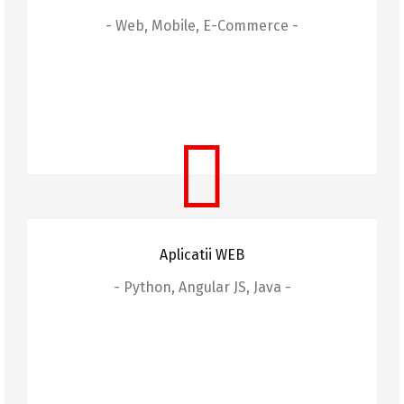
- Web, Mobile, E-Commerce -
Consultanță
Oferim consultanță expertă în domenii variate
de IT, ajutându-vă să luați cele mai bune decizii
pentru afacerea dvs.
Aplicatii WEB
- Python, Angular JS, Java -
Aplicații Web
Dezvoltăm aplicații web customizate, folosind
cele mai noi tehnologii pentru a asigura
eficiență și performanță.