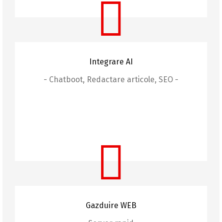
Integrare AI
- Chatboot, Redactare articole, SEO -
Integrare AI
Integrăm soluții AI avansate, de la chatbot-uri la
sisteme de redactare automată și optimizare
SEO.
Gazduire WEB