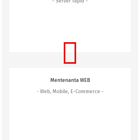
- Server rapid -
Găzduire Web
Oferim servicii de găzduire web rapide și sigure,
asigurând performanța optimă a site-ului dvs.
Mentenanta WEB
- Web, Mobile, E-Commerce -
Mentenanță Web
Asigurăm mentenanță completă pentru site-uri
și aplicații web, garantând funcționalitatea și
securitatea acestora.