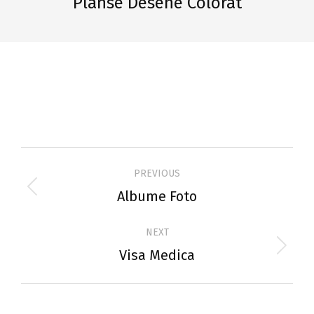
Planse Desene Colorat
Project
PREVIOUS
navigation
Albume Foto
Previous
project:
NEXT
Visa Medica
Next
project: