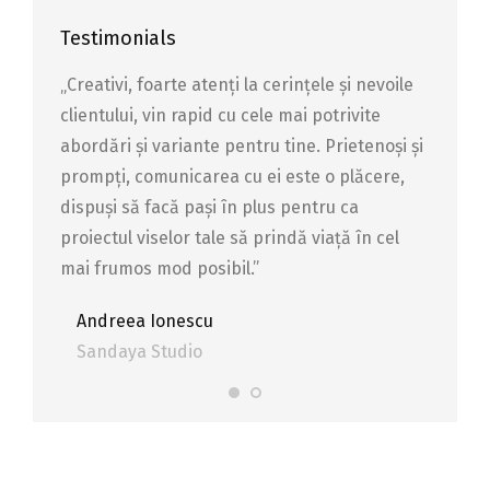
Testimonials
le
„Creativi, foarte atenți la cerințele și nevoile
Profesi
l site-
clientului, vin rapid cu cele mai potrivite
clientu
activ
abordări și variante pentru tine. Prietenoși și
ului și 
nca
prompți, comunicarea cu ei este o plăcere,
site-ul
dispuși să facă pași în plus pentru ca
depusă
proiectul viselor tale să prindă viață în cel
Stef
mai frumos mod posibil.”
Ada E
Andreea Ionescu
Sandaya Studio