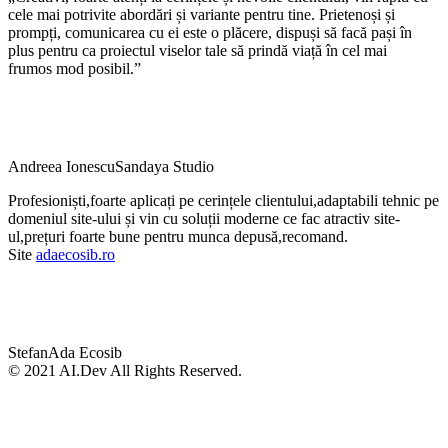
cele mai potrivite abordări și variante pentru tine. Prietenoși și
prompți, comunicarea cu ei este o plăcere, dispuși să facă pași în
plus pentru ca proiectul viselor tale să prindă viață în cel mai
frumos mod posibil.”
Andreea Ionescu
Sandaya Studio
Profesioniști,foarte aplicați pe cerințele clientului,adaptabili tehnic pe
domeniul site-ului și vin cu soluții moderne ce fac atractiv site-
ul,prețuri foarte bune pentru munca depusă,recomand.
Site
adaecosib.ro
Stefan
Ada Ecosib
© 2021 AI.Dev All Rights Reserved.