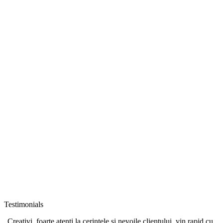
Testimonials
„Creativi, foarte atenți la cerințele și nevoile clientului, vin rapid cu